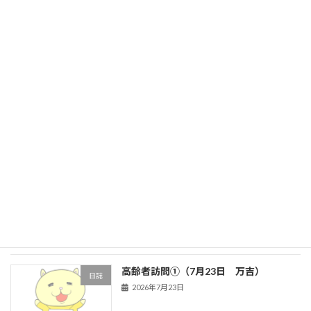
旧HPはこちら！
最近の投稿
高齢者訪問（8月3日 ハイタウン③）
日誌
新着!!
2026年8月3日
高齢者訪問②（７月２７日 ハイタウ
日誌
ン）
2026年7月27日
高齢者訪問①（7月23日 万吉）
日誌
2026年7月23日